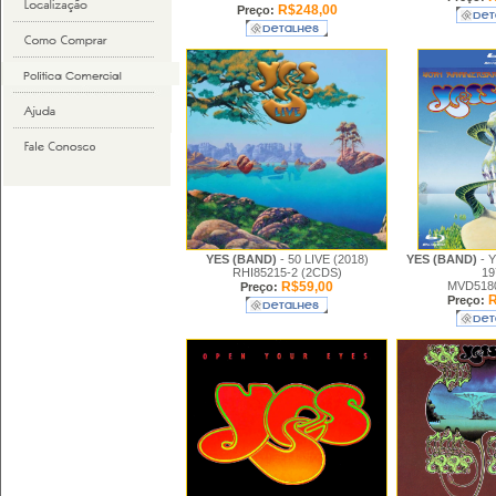
R$248,00
Preço:
YES (BAND)
- 50 LIVE (2018)
YES (BAND)
- 
RHI85215-2 (2CDS)
19
R$59,00
MVD5180
Preço:
R
Preço: