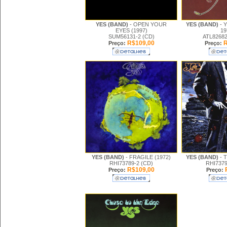
YES (BAND)
- OPEN YOUR
YES (BAND)
- 
EYES (1997)
19
SUM56131-2 (CD)
ATL82682
R$109,00
R
Preço:
Preço:
YES (BAND)
- FRAGILE (1972)
YES (BAND)
- 
RHI73789-2 (CD)
RHI7379
R$109,00
Preço:
Preço: