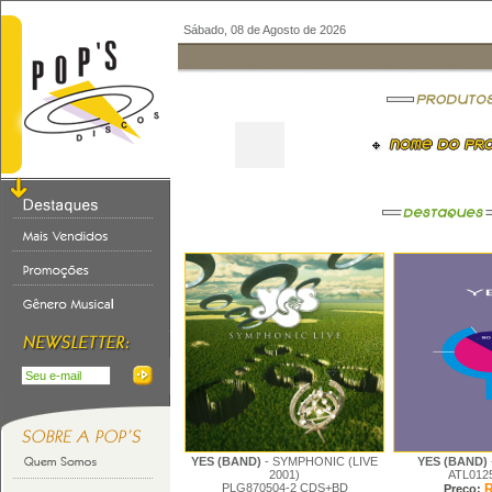
Sábado, 08 de Agosto de 2026
YES (BAND)
- SYMPHONIC (LIVE
YES (BAND)
2001)
ATL0125
PLG870504-2 CDS+BD
R
Preço: