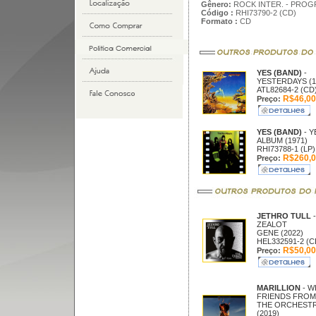
Gênero:
ROCK INTER. - PROG
Código :
RHI73790-2 (CD)
Formato :
CD
YES (BAND)
-
YESTERDAYS (1
ATL82684-2 (CD
R$46,00
Preço:
YES (BAND)
- Y
ALBUM (1971)
RHI73788-1 (LP)
R$260,0
Preço:
JETHRO TULL
-
ZEALOT
GENE (2022)
HEL332591-2 (C
R$50,00
Preço:
MARILLION
- W
FRIENDS FROM
THE ORCHEST
(2019)