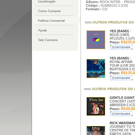
Gênero:
ROCK INTER. - PROG
Código :
SUM56131-2 (CD)
Formato :
CD
YES (BAND)
-
90125 (1983)
ATL01251-1 (LP)
R$235,0
Preço:
YES (BAND)
-
ROYAL AFFAIR
TOUR (LIVE 201
BGRT62204-2 (
R$135,0
Preço:
GENTLE GIAN
CONCERT (1975
ABR00329-2 (CD
R$30,00
Preço:
RICK WAKEMA
JOURNEY TO T
CENTRE OF TH
EARTH (1974)