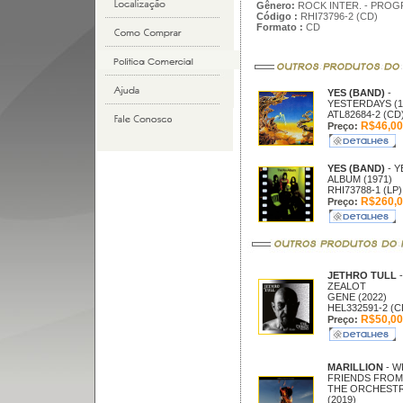
Gênero:
ROCK INTER. - PROG
Código :
RHI73796-2 (CD)
Formato :
CD
YES (BAND)
-
YESTERDAYS (1
ATL82684-2 (CD
R$46,00
Preço:
YES (BAND)
- Y
ALBUM (1971)
RHI73788-1 (LP)
R$260,0
Preço:
JETHRO TULL
-
ZEALOT
GENE (2022)
HEL332591-2 (C
R$50,00
Preço:
MARILLION
- W
FRIENDS FROM
THE ORCHEST
(2019)