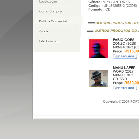
Gênero:
MPB CANTORES
Código :
UNL542655-2 (2CDS)
Formato :
CD
FABIO GOES
-
ZONZO (2015)
MXM14036-2 (C
R$15,00
Preço:
MANU LAFER
-
WORD (2017)
MXM90570-2
CD+DVD
R$39,00
Preço:
Copyright © 2007 POP'S