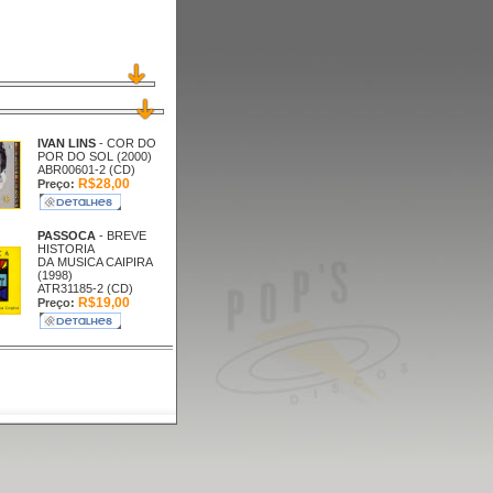
IVAN LINS
- COR DO
POR DO SOL (2000)
ABR00601-2 (CD)
R$28,00
Preço:
PASSOCA
- BREVE
HISTORIA
DA MUSICA CAIPIRA
(1998)
ATR31185-2 (CD)
R$19,00
Preço: