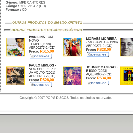
Gênero:
MPB CANTORES
Código :
YB612194-2 (CD)
Formato :
CD
IVAN LINS
- UM
MORAES MOREIRA
NOVO
- 500 SAMBAS (1999)
TEMPO (1999)
ABR00271-2 (CD)
ABR00277-2 (CD)
R$28,00
Preço:
R$15,00
Preço:
PAULO MIKLOS
-
JOHNNY MAGRAO
-
VOU SER FELIZ E
E ISSO (2023)
JA VOLTO (2001)
AQL07066-2 (CD)
ABR00613-2 (CD)
R$34,00
Preço:
R$28,00
Preço:
Copyright © 2007 POP'S DISCOS. Todos os direitos reservados.