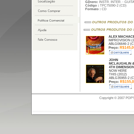
Gênero:
INSTR. INTER. - GUIT
Código :
TPC75090-2 (CD)
Formato :
CD
ALEX MACHAC
IMPROVISION (2
ABLG06646-2 (C
R$145,0
Preço:
JOHN
MCLAUGHLIN 
4TH DIMENSIO
NOW HERE
THIS (2012)
ABLG35955-2 (C
R$155,0
Preço:
Copyright © 2007 POP'S