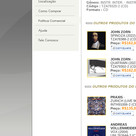
Gênero:
INSTR. INTER. - INS
Código :
TZA79320-2 (CD)
Formato :
CD
JOHN ZORN
-
SPINOZA (2022)
TZA78388-2 (CD
R$162,0
Preço:
JOHN ZORN
-
QUATRAIN (202
TZA79302-2 (CD
R$162,0
Preço:
PRAXIS
-
ZURICH (LIVE 96
INTH91006-2 (C
R$135,0
Preço:
ANDREAS
VOLLENWEIDE
VOX (2004)
UNL762644-2 (C