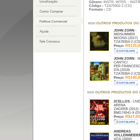
Gênero:
INSTR. INTER. - INS
Código :
TZA79302-2 (CD)
Formato :
CD
JOHN ZORN
-
MIDSUMMER
MOONS (2017)
TZA78354-2 (CD
R$135,0
Preço:
JOHN ZORN
- 
CANTICI
PER FRANCES
D'A.(2019)
TZA78364-2 (CD
R$140,0
Preço:
2CELLOS
- LIVE
ARENA
ZAGREB (2012)
BMG74541-9 (D
R$27,00
Preço:
ANDREAS
VOLLENWEIDE
VOX (2004)