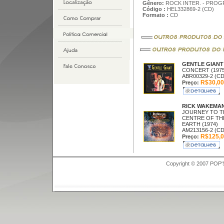
Gênero:
ROCK INTER. - PROG
Código :
HEL332869-2 (CD)
Formato :
CD
GENTLE GIAN
CONCERT (1975
ABR00329-2 (CD
R$30,00
Preço:
RICK WAKEMA
JOURNEY TO T
CENTRE OF TH
EARTH (1974)
AM213156-2 (CD
R$125,0
Preço:
Copyright © 2007 POP'S