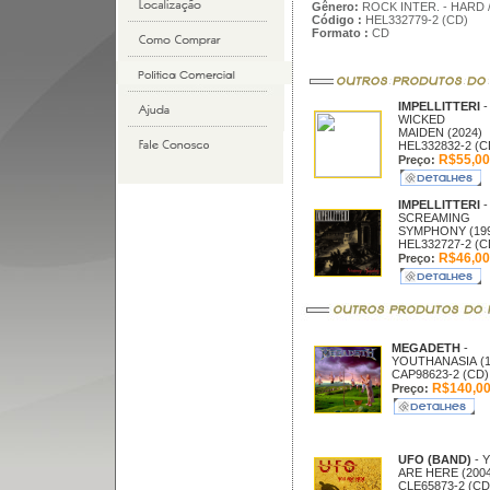
Gênero:
ROCK INTER. - HARD 
Código :
HEL332779-2 (CD)
Formato :
CD
IMPELLITTERI
-
WICKED
MAIDEN (2024)
HEL332832-2 (C
R$55,00
Preço:
IMPELLITTERI
-
SCREAMING
SYMPHONY (199
HEL332727-2 (C
R$46,00
Preço:
MEGADETH
-
YOUTHANASIA (1
CAP98623-2 (CD)
R$140,0
Preço:
UFO (BAND)
- 
ARE HERE (2004
CLE65873-2 (CD