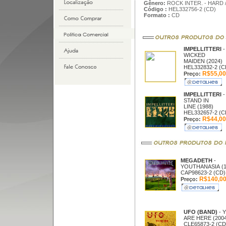
Gênero:
ROCK INTER. - HARD 
Código :
HEL332756-2 (CD)
Formato :
CD
IMPELLITTERI
-
WICKED
MAIDEN (2024)
HEL332832-2 (C
R$55,00
Preço:
IMPELLITTERI
-
STAND IN
LINE (1988)
HEL332657-2 (C
R$44,00
Preço:
MEGADETH
-
YOUTHANASIA (1
CAP98623-2 (CD)
R$140,0
Preço:
UFO (BAND)
- 
ARE HERE (2004
CLE65873-2 (CD