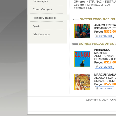
Gênero:
INSTR. NAC. - INSTR
Código :
IDP048119-2 (CD)
Formato :
CD
AMARO FREIT
IDP048766-2 (C
R$32,00
Preço:
FERNANDO
MARTINS
-
ZUNGU (2002)
DLR67816-2 (CD
R$17,00
Preço:
MARCUS VIAN
XICA DA SILVA (
SS30267-2 (CD)
R$22,00
Preço:
Copyright © 2007 POP'S