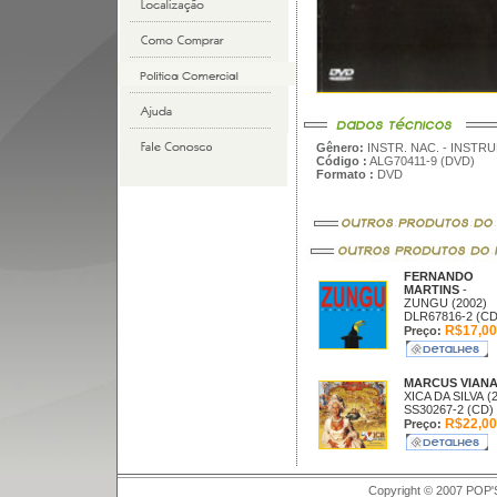
Gênero:
INSTR. NAC. - INSTR
Código :
ALG70411-9 (DVD)
Formato :
DVD
FERNANDO
MARTINS
-
ZUNGU (2002)
DLR67816-2 (CD
R$17,00
Preço:
MARCUS VIAN
XICA DA SILVA (
SS30267-2 (CD)
R$22,00
Preço:
Copyright © 2007 POP'S