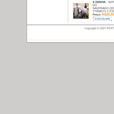
A DERIVA
- SUI
DO
NAUFRAGO (20
TTR58171-2 (CD
R$20,00
Preço:
Copyright © 2007 POP'S