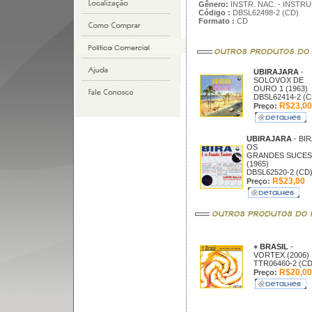
Gênero:
INSTR. NAC. - INSTR
Código :
DBSL62498-2 (CD)
Formato :
CD
UBIRAJARA
-
SOLOVOX DE
OURO 1 (1963)
DBSL62414-2 (C
R$23,00
Preço:
UBIRAJARA
- BIR
OS
GRANDES SUCE
(1965)
DBSL62520-2 (CD
R$23,00
Preço:
+ BRASIL
-
VORTEX (2006)
TTR06460-2 (CD
R$20,00
Preço: