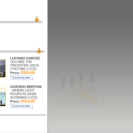
LUCIANO GARCEZ
-
YOU ARE THE
TRICKSTER (2013)
TTR77483-2 (CD)
R$24,00
Preço:
GUSTAVO BERTONI
- WHERE LIGHT
POURS IN (2018)
SLV304664-2 (CD)
R$23,00
Preço: