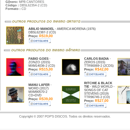
Gênero:
MPB CANTORES
Código :
DBSL62354-2 (CD)
Formato :
CD
ABILIO MANOEL
- AMERICA MORENA (1976)
DBSL62387-2 (CD)
R$19,00
Preço:
FABIO GOES
-
CARLOS BADIA
-
ZONZO (2015)
ZEROS (2015)
MXM14036-2 (CD)
TTR90069-2 (2CDS)
R$15,00
R$42,00
Preço:
Preço:
RITCHIE & BLACK
MANU LAFER
-
TIE
- WILD WORLD -
WORD (2017)
SONGS OF CAT
MXM90570-2
STEVENS (2019)
CD+DVD
TTR96745-2 (CD)
R$39,00
Preço:
R$27,00
Preço:
Copyright © 2007 POP'S DISCOS. Todos os direitos reservados.