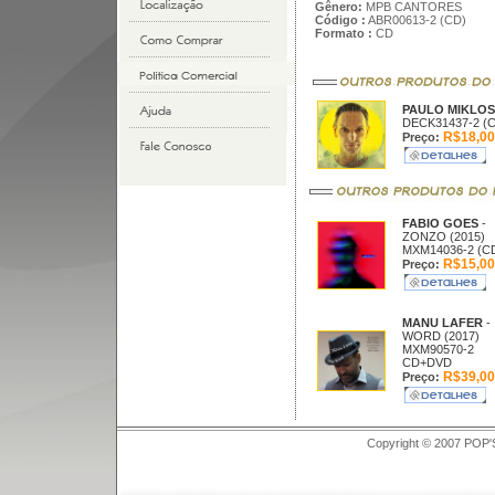
Gênero:
MPB CANTORES
Código :
ABR00613-2 (CD)
Formato :
CD
PAULO MIKLO
DECK31437-2 (
R$18,00
Preço:
FABIO GOES
-
ZONZO (2015)
MXM14036-2 (C
R$15,00
Preço:
MANU LAFER
-
WORD (2017)
MXM90570-2
CD+DVD
R$39,00
Preço:
Copyright © 2007 POP'S