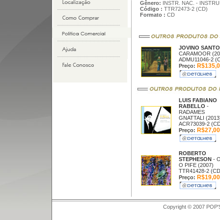
Gênero:
INSTR. NAC. - INSTR
Código :
TTR72473-2 (CD)
Formato :
CD
JOVINO SANT
CARAMOOR (20
ADMU11046-2 (
R$135,0
Preço:
LUIS FABIANO
RABELLO
-
RADAMES
GNATTALI (2013
ACR73039-2 (CD
R$27,00
Preço:
ROBERTO
STEPHESON
- 
O PIFE (2007)
TTR41428-2 (CD
R$19,00
Preço:
Copyright © 2007 POP'S