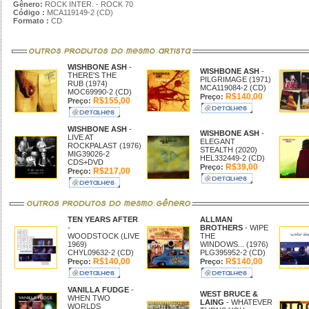
Gênero:
ROCK INTER. - ROCK 70
Código :
MCA119149-2 (CD)
Formato :
CD
WISHBONE ASH
-
WISHBONE ASH
-
THERE'S THE
PILGRIMAGE (1971)
RUB (1974)
MCA119084-2 (CD)
MOC69990-2 (CD)
R$140,00
Preço:
R$155,00
Preço:
WISHBONE ASH
-
WISHBONE ASH
-
LIVE AT
ELEGANT
ROCKPALAST (1976)
STEALTH (2020)
MIG39026-2
HEL332449-2 (CD)
CDS+DVD
R$39,00
Preço:
R$217,00
Preço:
TEN YEARS AFTER
ALLMAN
-
BROTHERS
- WIPE
WOODSTOCK (LIVE
THE
1969)
WINDOWS... (1976)
CHYL09632-2 (CD)
PLG395952-2 (CD)
R$140,00
R$140,00
Preço:
Preço:
VANILLA FUDGE
-
WEST BRUCE &
WHEN TWO
LAING
- WHATEVER
WORLDS