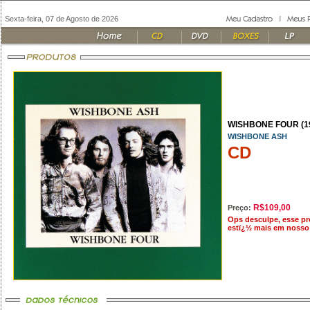
Sexta-feira, 07 de Agosto de 2026
WISHBONE FOUR (1
WISHBONE ASH
CD
R$109,00
Preço:
Ops desculpe, esse p
estï¿½ mais em nosso