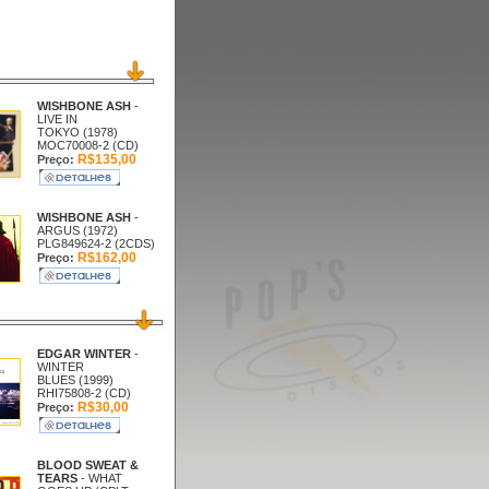
WISHBONE ASH
-
LIVE IN
TOKYO (1978)
MOC70008-2 (CD)
R$135,00
Preço:
WISHBONE ASH
-
ARGUS (1972)
PLG849624-2 (2CDS)
R$162,00
Preço:
EDGAR WINTER
-
WINTER
BLUES (1999)
RHI75808-2 (CD)
R$30,00
Preço:
BLOOD SWEAT &
TEARS
- WHAT