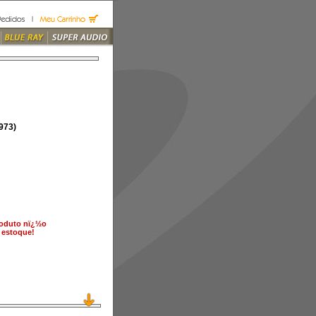
973)
roduto nï¿½o
 estoque!