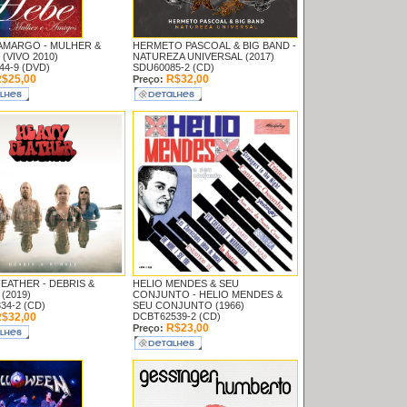
AMARGO -
MULHER &
HERMETO PASCOAL & BIG BAND -
(VIVO 2010)
NATUREZA UNIVERSAL (2017)
4-9 (DVD)
SDU60085-2 (CD)
$25,00
R$32,00
Preço:
FEATHER -
DEBRIS &
HELIO MENDES & SEU
(2019)
CONJUNTO -
HELIO MENDES &
34-2 (CD)
SEU CONJUNTO (1966)
$32,00
DCBT62539-2 (CD)
R$23,00
Preço: