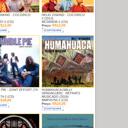
ISKIND -
COCORICO
HELIO ZISKIND -
COCORICO
2 (2013)
7-2 (CD)
MCD83636-2 (CD)
$12,00
R$12,00
Preço:
PIE -
JOINT EFFORT (74-
HUMAHUACA (WILLY
VERDAGUER) -
RETRATO
74-2 (CD)
MUSICADO (2019)
$49,00
MMP43750-2 (CD)
R$16,00
Preço: