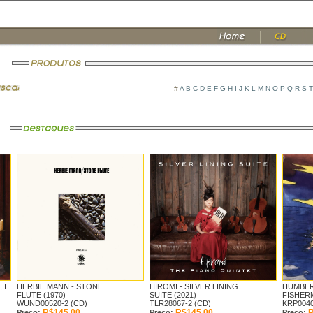
#
A
B
C
D
E
F
G
H
I
J
K
L
M
N
O
P
Q
R
S
T
 I
HERBIE MANN -
STONE
HIROMI -
SILVER LINING
HUMBER
FLUTE (1970)
SUITE (2021)
FISHERM
WUND00520-2 (CD)
TLR28067-2 (CD)
KRP0040
R$145,00
R$145,00
R
Preço:
Preço:
Preço: