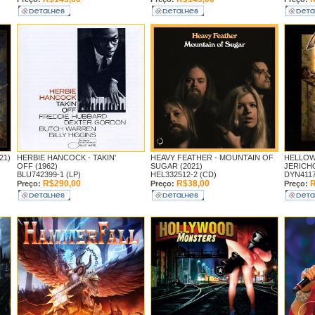
21)
HERBIE HANCOCK -
TAKIN'
HEAVY FEATHER -
MOUNTAIN OF
HELLOW
OFF (1962)
SUGAR (2021)
JERICHO
BLU742399-1 (LP)
HEL332512-2 (CD)
DYN4117
R$290,00
R$38,00
R
Preço:
Preço:
Preço: