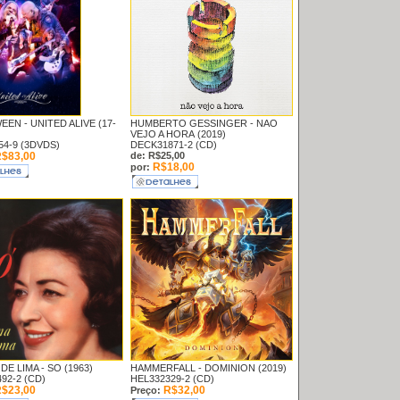
EEN -
UNITED ALIVE (17-
HUMBERTO GESSINGER -
NAO
VEJO A HORA (2019)
4-9 (3DVDS)
DECK31871-2 (CD)
$83,00
de: R$25,00
R$18,00
por:
DE LIMA -
SO (1963)
HAMMERFALL -
DOMINION (2019)
92-2 (CD)
HEL332329-2 (CD)
$23,00
R$32,00
Preço: