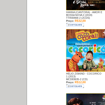
HANNA (CANTORA) -
AMOR E
BOSSA NOVA 2 (2019)
TTR00906-2 (2CDS)
R$32,00
Preço:
HELIO ZISKIND -
COCORICO
1 (2013)
MCD83635-2 (CD)
R$12,00
Preço: