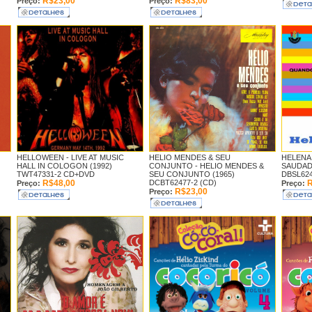
R$23,00
R$83,00
Preço:
Preço:
HELLOWEEN -
LIVE AT MUSIC
HELIO MENDES & SEU
HELENA 
HALL IN COLOGON (1992)
CONJUNTO -
HELIO MENDES &
SAUDAD
TWT47331-2 CD+DVD
SEU CONJUNTO (1965)
DBSL624
R$48,00
DCBT62477-2 (CD)
R
Preço:
Preço:
R$23,00
Preço: