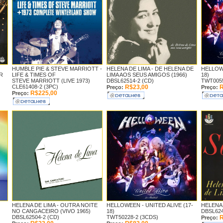
HUMBLE PIE & STEVE MARRIOTT -
HELENA DE LIMA -
DE HELENA DE
HELLOW
R
LIFE & TIMES OF
LIMA AOS SEUS AMIGOS (1966)
18)
STEVE MARRIOTT (LIVE 1973)
DBSL62514-2 (CD)
TWT0055
CLE61408-2 (3PC)
R$23,00
R
Preço:
Preço:
R$225,00
Preço:
HELENA DE LIMA -
OUTRA NOITE
HELLOWEEN -
UNITED ALIVE (17-
HELENA 
NO CANGACEIRO (VIVO 1965)
18)
DBSL624
DBSL62504-2 (CD)
TWT50228-2 (3CDS)
R
Preço: