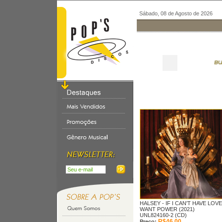
Sábado, 08 de Agosto de 2026
HALSEY -
IF I CAN'T HAVE LOVE,
WANT POWER (2021)
UNL824160-2 (CD)
R$46,00
Preço: