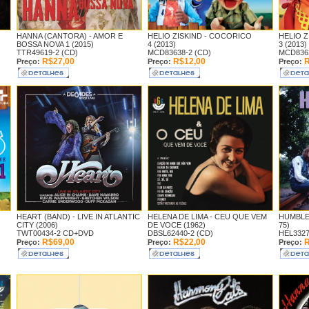
HANNA (CANTORA) -
AMOR E
HELIO ZISKIND -
COCORICO
HELIO Z
BOSSA NOVA 1 (2015)
4 (2013)
3 (2013)
TTR49619-2 (CD)
MCD83638-2 (CD)
MCD8363
R$27,00
R$12,00
R
Preço:
Preço:
Preço:
HEART (BAND) -
LIVE IN ATLANTIC
HELENA DE LIMA -
CEU QUE VEM
HUMBLE 
CITY (2006)
DE VOCE (1962)
75)
TWT00434-2 CD+DVD
DBSL62440-2 (CD)
HEL3327
R$69,00
R$22,00
R
Preço:
Preço:
Preço: