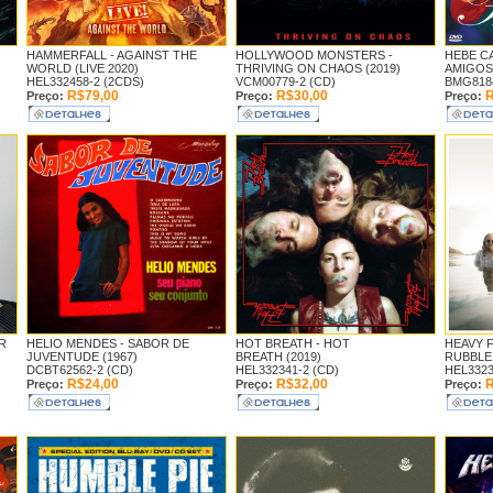
HAMMERFALL -
AGAINST THE
HOLLYWOOD MONSTERS -
HEBE C
WORLD (LIVE 2020)
THRIVING ON CHAOS (2019)
AMIGOS 
HEL332458-2 (2CDS)
VCM00779-2 (CD)
BMG8184
R$79,00
R$30,00
R
Preço:
Preço:
Preço:
R
HELIO MENDES -
SABOR DE
HOT BREATH -
HOT
HEAVY 
JUVENTUDE (1967)
BREATH (2019)
RUBBLE 
DCBT62562-2 (CD)
HEL332341-2 (CD)
HEL3323
R$24,00
R$32,00
R
Preço:
Preço:
Preço: