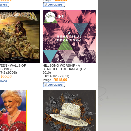
EEN -
WALLS OF
HILLSONG WORSHIP -
A
 (1985)
BEAUTIFUL EXCHANGE (LIVE
7-2 (2CDS)
2010)
$65,00
IDP143025-2 (CD)
R$18,00
Preço: