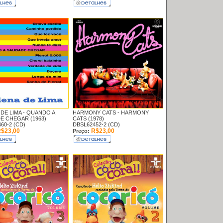
DE LIMA -
QUANDO A
HARMONY CATS -
HARMONY
E CHEGAR (1963)
CATS (1978)
60-2 (CD)
DBSL62452-2 (CD)
$23,00
R$23,00
Preço: