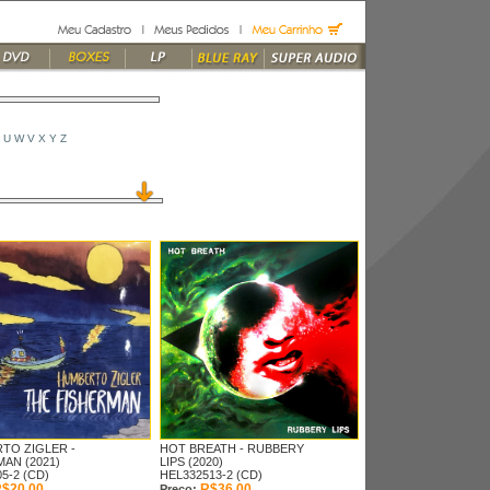
U
W
V
X
Y
Z
TO ZIGLER -
HOT BREATH -
RUBBERY
AN (2021)
LIPS (2020)
5-2 (CD)
HEL332513-2 (CD)
$20,00
R$36,00
Preço: