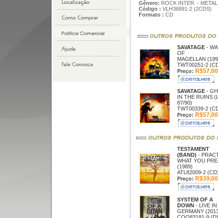
Gênero:
ROCK INTER. - METAL
Código :
VLH36891-2 (2CDS)
Formato :
CD
SAVATAGE
- W
OF
MAGELLAN (199
TWT00251-2 (C
R$57,00
Preço:
SAVATAGE
- G
IN THE RUINS (
87/90)
TWT00339-2 (C
R$57,00
Preço:
TESTAMENT
(BAND)
- PRAC
WHAT YOU PR
(1989)
ATL82009-2 (CD
R$39,00
Preço:
SYSTEM OF A
DOWN
- LIVE IN
GERMANY (2013
COQ83181-9 (D