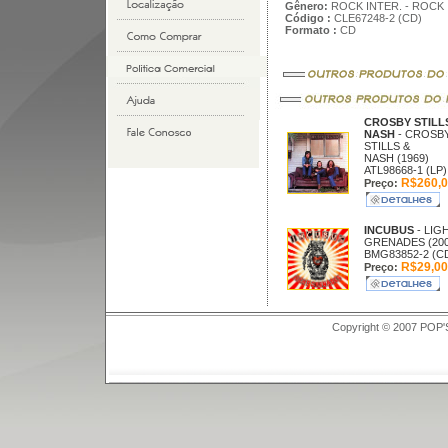
Gênero:
ROCK INTER. - ROCK
Código :
CLE67248-2 (CD)
Formato :
CD
CROSBY STILL
NASH
- CROSB
STILLS &
NASH (1969)
ATL98668-1 (LP)
R$260,0
Preço:
INCUBUS
- LIG
GRENADES (200
BMG83852-2 (C
R$29,00
Preço:
Copyright © 2007 POP'S