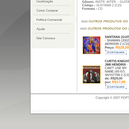
Gênero:
INSTR. INTER. - GUIT
Código :
VLH74568-2 (CD)
Formato :
CD
SANTANA (GUI
- SHAMAN (2002
ARI95938-2 (CD
R$29,00
Preço:
CURTIS KNIGH
JIMI HENDRIX
-
CAN'T USE MY
NAME (65-67)
SNY07799-2 (CD
de: R$29,00
R$17,00
por:
Copyright © 2007 POP'S