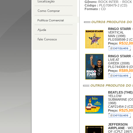
Gênero:
ROCK INTER. - ROCK
Código :
PLG708479-2 (CD)
Formato :
CD
RINGO STARR
-
VERTICAL
MAN (1998)
PLG558598-2 (C
R$32,00
Preço:
RINGO STARR
-
LIVE AT
GREEK (2008)
PLG744308-9 (D
R$89,00
Preço:
BEATLES (THE)
YELLOW
SUBMARINE (O
1968)
CAP21454-2 (CD
R$25,00
Preço:
JEFFERSON
AIRPLANE
- W
OF (CPLT 1997)