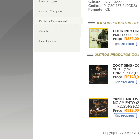
Gênero:
JAZZ - JAZZ
Código :
PLG801157-2 (2CDS)
Formato :
CD
COURTNEY PI
PMCD00999-2 (
R$89,00
Preço:
ZOOT SIMS
- Z
SUITE (1973)
HNR57170-2 (C
R$140,0
Preço:
YANIEL MATOS
MOVIMIENTO (2
TTR25234-2 (CD
R$19,00
Preço:
Copyright © 2007 POP'S