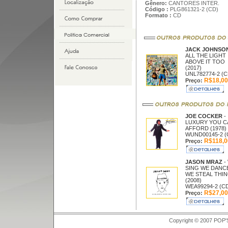
Gênero:
CANTORES INTER.
Código :
PLG861321-2 (CD)
Formato :
CD
JACK JOHNSO
ALL THE LIGHT
ABOVE IT TOO
(2017)
UNL782774-2 (C
R$18,00
Preço:
JOE COCKER
-
LUXURY YOU C
AFFORD (1978)
WUND00145-2 (
R$118,0
Preço:
JASON MRAZ
-
SING WE DANC
WE STEAL THI
(2008)
WEA99294-2 (C
R$27,00
Preço:
Copyright © 2007 POP'S