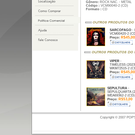
Gênero:
ROCK NAC. - METAL
Código :
VCM90040-2 (CD)
Formato :
CD
SARCOFAGO
-
VCM00420-2 (C
R$45,00
Preço:
VIPER
-
TIMELESS (2023
WKM72515-2 (C
R$45,00
Preço:
SEPULTURA
-
SEPULQUARTA (2
WEA69362-2 (CD)
R$53,00
Preço:
Copyright © 2007 POP'S