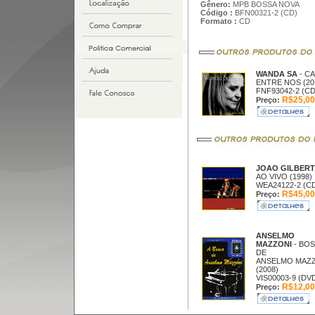
Gênero:
MPB BOSSA NOVA
Código :
BFN00321-2 (CD)
Formato :
CD
WANDA SA
- CA
ENTRE NOS (20
FNF93042-2 (CD
R$25,00
Preço:
JOAO GILBER
AO VIVO (1998)
WEA24122-2 (C
R$45,00
Preço:
ANSELMO
MAZZONI
- BO
DE
ANSELMO MAZ
(2008)
VIS00003-9 (DV
R$12,00
Preço: