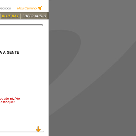
A A GENTE
roduto nï¿½o
 estoque!