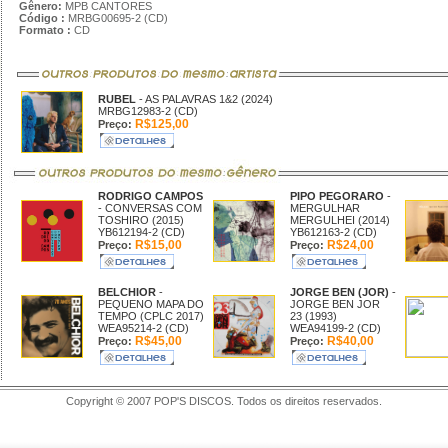
Gênero:
MPB CANTORES
Código :
MRBG00695-2 (CD)
Formato :
CD
RUBEL
- AS PALAVRAS 1&2 (2024)
MRBG12983-2 (CD)
R$125,00
Preço:
RODRIGO CAMPOS
PIPO PEGORARO
-
- CONVERSAS COM
MERGULHAR
TOSHIRO (2015)
MERGULHEI (2014)
YB612194-2 (CD)
YB612163-2 (CD)
R$15,00
R$24,00
Preço:
Preço:
BELCHIOR
-
JORGE BEN (JOR)
-
PEQUENO MAPA DO
JORGE BEN JOR
TEMPO (CPLC 2017)
23 (1993)
WEA95214-2 (CD)
WEA94199-2 (CD)
R$45,00
R$40,00
Preço:
Preço:
Copyright © 2007 POP'S DISCOS. Todos os direitos reservados.