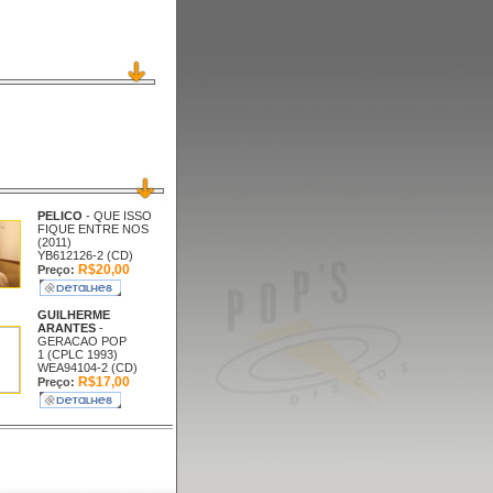
PELICO
- QUE ISSO
FIQUE ENTRE NOS
(2011)
YB612126-2 (CD)
R$20,00
Preço:
GUILHERME
ARANTES
-
GERACAO POP
1 (CPLC 1993)
WEA94104-2 (CD)
R$17,00
Preço: