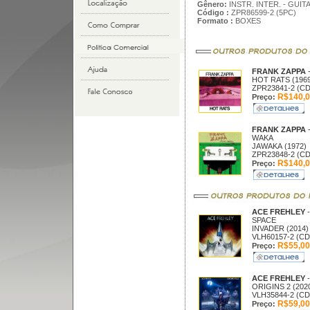
Gênero:
INSTR. INTER. - GUIT
Código :
ZPR86599-2 (5PC)
Formato :
BOXES
FRANK ZAPPA
HOT RATS (1969
ZPR23841-2 (CD
R$140,0
Preço:
FRANK ZAPPA
WAKA
JAWAKA (1972)
ZPR23848-2 (CD
R$140,0
Preço:
ACE FREHLEY
-
SPACE
INVADER (2014)
VLH60157-2 (CD
R$55,00
Preço:
ACE FREHLEY
-
ORIGINS 2 (202
VLH35844-2 (CD
R$59,00
Preço: