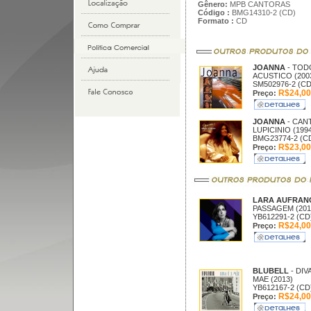
Gênero:
MPB CANTORAS
Código :
BMG14310-2 (CD)
Formato :
CD
JOANNA
- TOD
ACUSTICO (200
SM502976-2 (CD
R$24,00
Preço:
JOANNA
- CAN
LUPICINIO (1994
BMG23774-2 (C
R$23,00
Preço:
LARA AUFRAN
PASSAGEM (201
YB612291-2 (CD
R$24,00
Preço:
BLUBELL
- DIVA
MAE (2013)
YB612167-2 (CD
R$24,00
Preço: