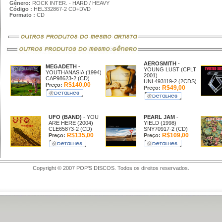
Gênero:
ROCK INTER. - HARD / HEAVY
Código :
HEL332867-2 CD+DVD
Formato :
CD
AEROSMITH
-
MEGADETH
-
YOUNG LUST (CPLT
YOUTHANASIA (1994)
2001)
CAP98623-2 (CD)
UNL493119-2 (2CDS)
R$140,00
Preço:
R$49,00
Preço:
UFO (BAND)
- YOU
PEARL JAM
-
ARE HERE (2004)
YIELD (1998)
CLE65873-2 (CD)
SNY70917-2 (CD)
R$135,00
R$109,00
Preço:
Preço:
Copyright © 2007 POP'S DISCOS. Todos os direitos reservados.