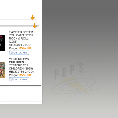
TWISTED SISTER
-
YOU CAN'T STOP
ROCK & ROLL
(1983)
ATL80074-2 (CD)
R$67,00
Preço:
YESTERDAY'S
CHILDREN
-
YESTERDAY'S
CHILDREN (1969)
HEL332786-2 (CD)
R$50,00
Preço: