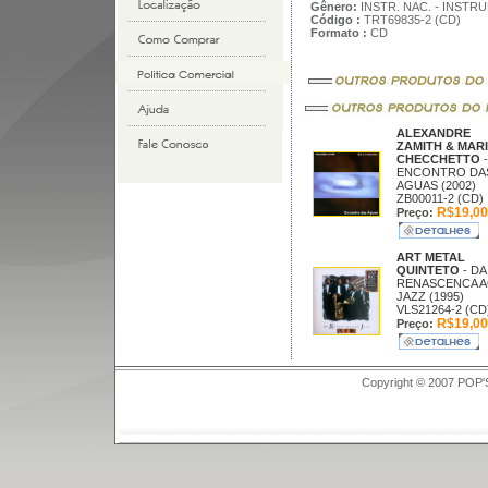
Gênero:
INSTR. NAC. - INSTR
Código :
TRT69835-2 (CD)
Formato :
CD
ALEXANDRE
ZAMITH & MAR
CHECCHETTO
-
ENCONTRO DA
AGUAS (2002)
ZB00011-2 (CD)
R$19,00
Preço:
ART METAL
QUINTETO
- DA
RENASCENCA 
JAZZ (1995)
VLS21264-2 (CD
R$19,00
Preço:
Copyright © 2007 POP'S