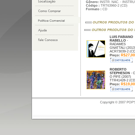
Gênero:
INSTR. NAC. - INSTR
Código :
TRT63960-2 (CD)
Formato :
CD
LUIS FABIANO
RABELLO
-
RADAMES
GNATTALI (2013
ACR73039-2 (CD
R$27,00
Preço:
ROBERTO
STEPHESON
- 
O PIFE (2007)
TTR41428-2 (CD
R$19,00
Preço:
Copyright © 2007 POP'S