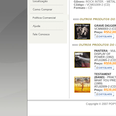
Gênero:
ROCK INTER. - METAL
Código :
VCM01009-2 (CD)
Formato :
CD
GRAVE DIGGE
VCM90003-2 (C
R$52,00
Preço:
PANTERA
- VU
DISPLAY OF
POWER (1992)
ATL61865-2 (CD
R$59,00
Preço:
TESTAMENT
(BAND)
- PRAC
WHAT YOU PR
(1989)
ATL82009-2 (CD
R$39,00
Preço:
Copyright © 2007 POP'S