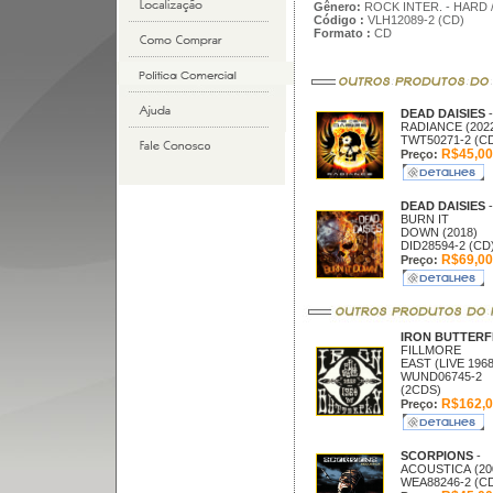
Gênero:
ROCK INTER. - HARD 
Código :
VLH12089-2 (CD)
Formato :
CD
DEAD DAISIES
-
RADIANCE (202
TWT50271-2 (C
R$45,00
Preço:
DEAD DAISIES
-
BURN IT
DOWN (2018)
DID28594-2 (CD
R$69,00
Preço:
IRON BUTTER
FILLMORE
EAST (LIVE 1968
WUND06745-2
(2CDS)
R$162,0
Preço:
SCORPIONS
-
ACOUSTICA (20
WEA88246-2 (C