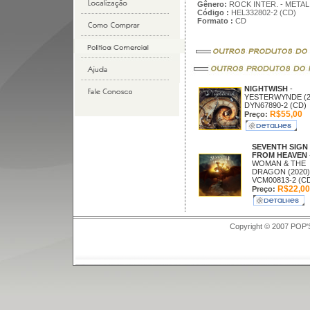
Gênero:
ROCK INTER. - METAL
Código :
HEL332802-2 (CD)
Formato :
CD
NIGHTWISH
-
YESTERWYNDE (2
DYN67890-2 (CD)
R$55,00
Preço:
SEVENTH SIGN
FROM HEAVEN
WOMAN & THE
DRAGON (2020)
VCM00813-2 (C
R$22,00
Preço:
Copyright © 2007 POP'S