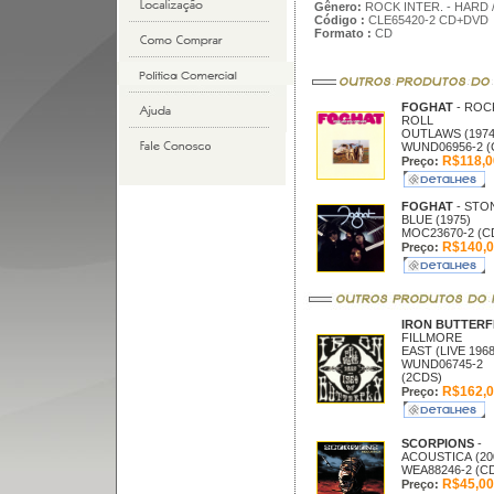
Gênero:
ROCK INTER. - HARD 
Código :
CLE65420-2 CD+DVD
Formato :
CD
FOGHAT
- ROC
ROLL
OUTLAWS (1974
WUND06956-2 (
R$118,0
Preço:
FOGHAT
- STO
BLUE (1975)
MOC23670-2 (C
R$140,0
Preço:
IRON BUTTER
FILLMORE
EAST (LIVE 1968
WUND06745-2
(2CDS)
R$162,0
Preço:
SCORPIONS
-
ACOUSTICA (20
WEA88246-2 (C
R$45,00
Preço: