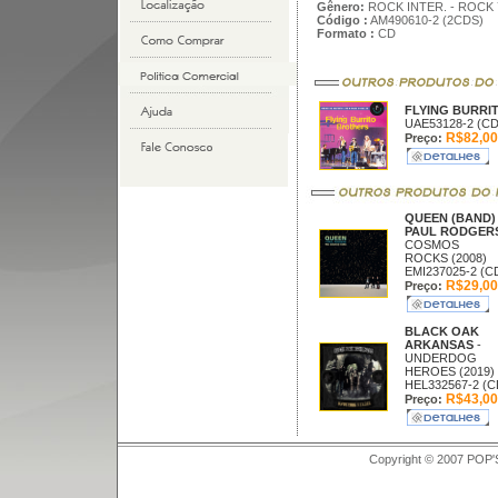
Gênero:
ROCK INTER. - ROCK 
Código :
AM490610-2 (2CDS)
Formato :
CD
FLYING BURR
UAE53128-2 (CD
R$82,00
Preço:
QUEEN (BAND)
PAUL RODGER
COSMOS
ROCKS (2008)
EMI237025-2 (C
R$29,00
Preço:
BLACK OAK
ARKANSAS
-
UNDERDOG
HEROES (2019)
HEL332567-2 (C
R$43,00
Preço:
Copyright © 2007 POP'S