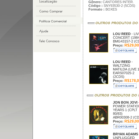
Gênero:
CANTORES INTER.
Código :
SNY93530-2 (5CDS)
Formato :
BOXES
LOU REED
- LIV
CONCERT (1984
BMG43157-2 (C
R$29,00
Preço:
LOU REED
-
WALTZING
MATILDA (LIVE 1
EARS07025-2
(2CDS)
R$178,0
Preço:
JON BON JOVI
POWER STATIO
YEARS 1 (CPLT
80/83)
ABR00308-2 (CD
R$29,00
Preço:
BRYAN ADAMS
UNPLUGGED