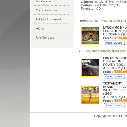
Gênero:
ROCK INTER. - METAL
Código :
TWT50432-2 (CD)
Formato :
CD
LYNCH MOB
- 
SENSATION (19
HEL332444-2 (C
R$36,00
Preço:
PANTERA
- VU
DISPLAY OF
POWER (1992)
ATL61865-2 (CD
R$59,00
Preço:
TESTAMENT
(BAND)
- PRAC
WHAT YOU PR
(1989)
ATL82009-2 (CD
R$39,00
Preço:
Copyright © 2007 POP'S