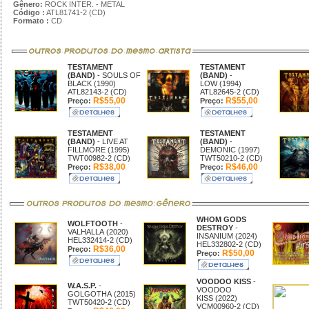
Gênero:
ROCK INTER. - METAL
Código :
ATL81741-2 (CD)
Formato :
CD
TESTAMENT
TESTAMENT
(BAND)
- SOULS OF
(BAND)
-
BLACK (1990)
LOW (1994)
ATL82143-2 (CD)
ATL82645-2 (CD)
R$55,00
R$55,00
Preço:
Preço:
TESTAMENT
TESTAMENT
(BAND)
- LIVE AT
(BAND)
-
FILLMORE (1995)
DEMONIC (1997)
TWT00982-2 (CD)
TWT50210-2 (CD)
R$38,00
R$46,00
Preço:
Preço:
WHOM GODS
WOLFTOOTH
-
DESTROY
-
VALHALLA (2020)
INSANIUM (2024)
HEL332414-2 (CD)
HEL332802-2 (CD)
R$36,00
Preço:
R$50,00
Preço:
VOODOO KISS
-
W.A.S.P.
-
VOODOO
GOLGOTHA (2015)
KISS (2022)
TWT50420-2 (CD)
VCM00960-2 (CD)