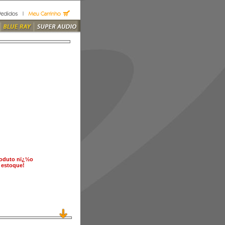
roduto nï¿½o
 estoque!