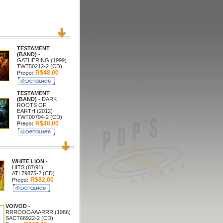
TESTAMENT
(BAND)
-
GATHERING (1999)
TWT50212-2 (CD)
R$48,00
Preço:
TESTAMENT
(BAND)
- DARK
ROOTS OF
EARTH (2012)
TWT00794-2 (CD)
R$48,00
Preço:
WHITE LION
-
HITS (87/91)
ATL79875-2 (CD)
R$82,00
Preço:
VOIVOD
-
RRROOOAAARRR (1986)
SACT68922-2 (CD)