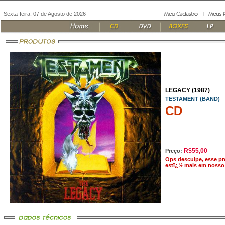
Sexta-feira, 07 de Agosto de 2026
LEGACY (1987)
TESTAMENT (BAND)
CD
R$55,00
Preço:
Ops desculpe, esse p
estï¿½ mais em nosso