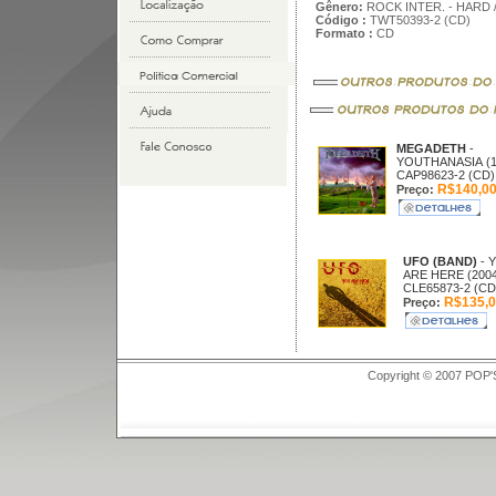
Gênero:
ROCK INTER. - HARD 
Código :
TWT50393-2 (CD)
Formato :
CD
MEGADETH
-
YOUTHANASIA (1
CAP98623-2 (CD)
R$140,0
Preço:
UFO (BAND)
- 
ARE HERE (2004
CLE65873-2 (CD
R$135,0
Preço:
Copyright © 2007 POP'S