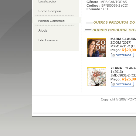
Gênero:
MPB CANTORAS
Código :
BFN00038-2 (CD)
Formato :
CD
MARIA CLAUD
ZOOM (2017)
MXM14211-2 (C
R$20,00
Preço:
YLANA
- YLANA
1 (2013)
JMD69631-2 (CD
R$25,00
Preço:
Copyright © 2007 POP'S