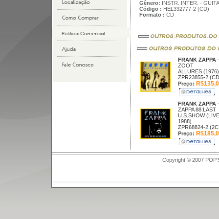
Gênero:
INSTR. INTER. - GUIT
Código :
HEL332777-2 (CD)
Formato :
CD
FRANK ZAPPA
ZOOT
ALLURES (1976)
ZPR23855-2 (CD
R$135,0
Preço:
FRANK ZAPPA
ZAPPA 88:LAST
U.S.SHOW (LIV
1988)
ZPR68824-2 (2C
R$185,0
Preço:
Copyright © 2007 POP'S