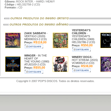
Gênero:
ROCK INTER. - HARD / HEAVY
Código :
HEL332758-2 (CD)
Formato :
CD
YESTERDAY'S
ZAKK SABBATH
-
CHILDREN
-
VERTIGO (2020)
YESTERDAY'S
MER80313-2 (CD)
CHILDREN (1969)
R$118,00
HEL332786-2 (CD)
Preço:
R$50,00
Preço:
WINGER
- IN THE
WINERY DOGS
-
HEART OF
HOT STREAK (2015)
THE YOUNG (1990)
VCM00523-2 (CD)
ATL82103-2 (CD)
R$38,00
Preço:
R$55,00
Preço:
Copyright © 2007 POP'S DISCOS. Todos os direitos reservados.