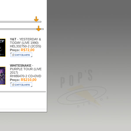
Y&T
- YESTERDAY &
TODAY (LIVE 1990)
HEL332750-2 (2CDS)
R$72,00
Preço:
WHITESNAKE
-
PURPLE TOUR (LIVE
2017)
RHI86470-2 CD+DVD
R$210,00
Preço: