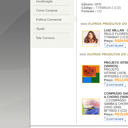
Gênero:
MPB
Código :
TTR88019-2 (CD)
Formato :
CD
LUIZ MILLAN
-
PAULO FLORESC
TTR69647-2 (CD
R$28,00
Preço:
PROJETO VITR
(VARIOS)
-
PROJETO
VITRINE (1978)
ATR32053-2 (CD
R$12,00
Preço:
COMPASSO SA
& CHORO (VAR
- 2 COMPASSO
SAMBA & CHOR
(VIVO 2000)
BF75503-2 (CD)
R$15,00
Preço: