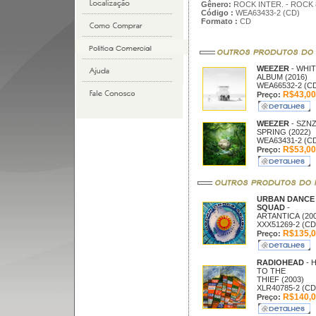
Gênero:
ROCK INTER. - ROCK 
Código :
WEA63433-2 (CD)
Formato :
CD
WEEZER
- WHI
ALBUM (2016)
WEA66532-2 (C
R$43,00
Preço:
WEEZER
- SZN
SPRING (2022)
WEA63431-2 (C
R$53,00
Preço:
URBAN DANCE
SQUAD
-
ARTANTICA (200
XXX51269-2 (CD
R$135,0
Preço:
RADIOHEAD
- 
TO THE
THIEF (2003)
XLR40785-2 (CD
R$140,0
Preço: