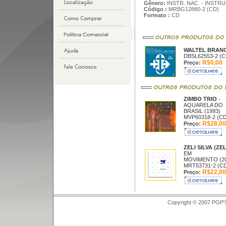
Gênero:
INSTR. NAC. - INSTR
Código :
MRBG12880-2 (CD)
Formato :
CD
WALTEL BRAN
DBSL62553-2 (C
R$0,00
Preço:
ZIMBO TRIO
-
AQUARELA DO
BRASIL (1993)
MVP60318-2 (CD
R$28,00
Preço:
ZELI SILVA (ZEL
EM
MOVIMENTO (20
MRT53731-2 (C
R$22,00
Preço:
Copyright © 2007 POP'S