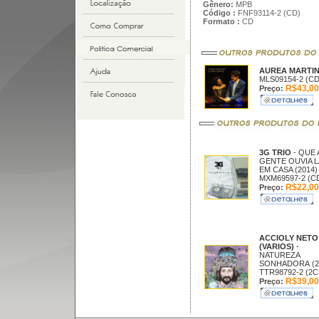
Gênero:
MPB
Código :
FNF93114-2 (CD)
Formato :
CD
AUREA MARTIN
MLS09154-2 (CD
R$43,00
Preço:
3G TRIO
- QUE 
GENTE OUVIA L
EM CASA (2014)
MXM69597-2 (C
R$22,00
Preço:
ACCIOLY NETO
(VARIOS)
-
NATUREZA
SONHADORA (2
TTR98792-2 (2C
R$39,00
Preço: